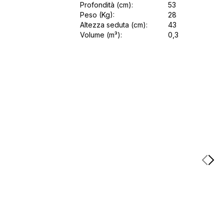
Profondità (cm):
53
Peso (Kg):
28
Altezza seduta (cm):
43
Volume (m³):
0,3
Item
1
of
2