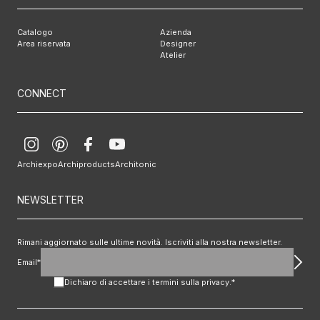
Catalogo
Azienda
Area riservata
Designer
Atelier
CONNECT
Archiexpo
Archiproducts
Architonic
NEWSLETTER
Rimani aggiornato sulle ultime novità. Iscriviti alla nostra newsletter.
Email*
Dichiaro di accettare i termini sulla
privacy
.*