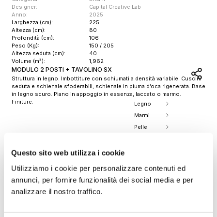
Designer:
Capital Creative Lab
Anno:
2025
Larghezza (cm):
225
Altezza (cm):
80
Profondità (cm):
106
Peso (Kg):
150 / 205
Altezza seduta (cm):
40
Volume (m³):
1,962
MODULO 2 POSTI + TAVOLINO SX
Struttura in legno. Imbottiture con schiumati a densità variabile. Cuscini
seduta e schienale sfoderabili, schienale in piuma d’oca rigenerata. Base
in legno scuro. Piano in appoggio in essenza, laccato o marmo.
Finiture:
Legno
Marmi
Pelle
Tessuti
Scopri tutte le finiture
Questo sito web utilizza i cookie
Download 2D
Utilizziamo i cookie per personalizzare contenuti ed
Download 3D
annunci, per fornire funzionalità dei social media e per
Stampa scheda prodotto
analizzare il nostro traffico.
Item
1