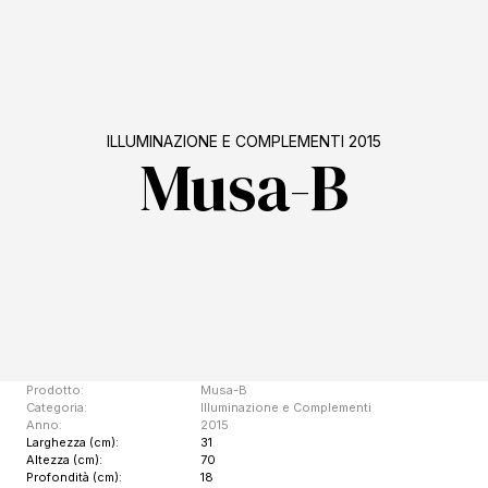
ILLUMINAZIONE E COMPLEMENTI 2015
Musa-B
Prodotto:
Musa-B
Categoria:
Illuminazione e Complementi
Anno:
2015
Larghezza (cm):
31
Altezza (cm):
70
Profondità (cm):
18