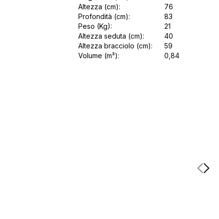
Altezza (cm):
76
Profondità (cm):
83
Peso (Kg):
21
Altezza seduta (cm):
40
Altezza bracciolo (cm):
59
Volume (m³):
0,84
Item
1
of
15