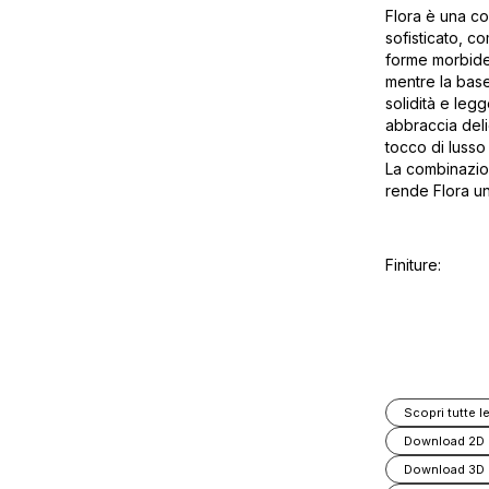
Flora è una co
sofisticato, c
forme morbide
mentre la base 
solidità e leg
abbraccia del
tocco di lusso 
La combinazion
rende Flora una
Finiture:
Scopri tutte le
Download 2D
Download 3D