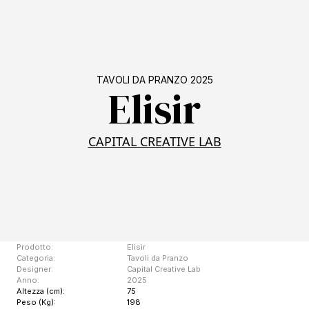
TAVOLI DA PRANZO 2025
Elisir
CAPITAL CREATIVE LAB
Prodotto:
Elisir
Categoria:
Tavoli da Pranzo
Designer:
Capital Creative Lab
Anno:
2025
Altezza (cm):
75
Peso (Kg):
198