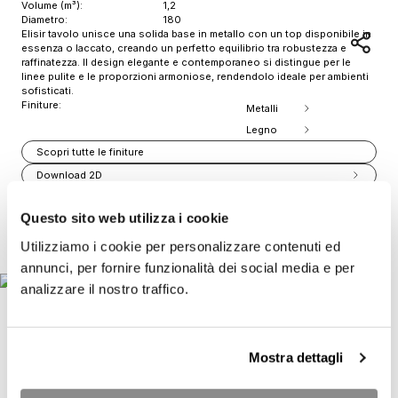
Volume (m³):
1,2
Diametro:
180
Elisir tavolo unisce una solida base in metallo con un top disponibile in
essenza o laccato, creando un perfetto equilibrio tra robustezza e
raffinatezza. Il design elegante e contemporaneo si distingue per le
linee pulite e le proporzioni armoniose, rendendolo ideale per ambienti
sofisticati.
Finiture:
Metalli
Legno
Scopri tutte le finiture
Download 2D
Download 3D
Questo sito web utilizza i cookie
Stampa scheda prodotto
Item
Utilizziamo i cookie per personalizzare contenuti ed
1
annunci, per fornire funzionalità dei social media e per
of
analizzare il nostro traffico.
2
Mostra dettagli