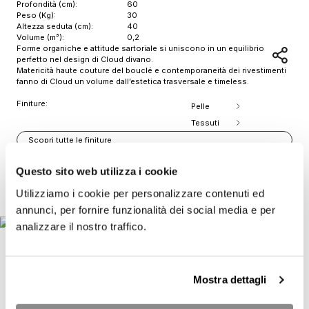
Profondità (cm):
60
Peso (Kg):
30
Altezza seduta (cm):
40
Volume (m³):
0,2
Forme organiche e attitude sartoriale si uniscono in un equilibrio
perfetto nel design di Cloud divano.
Matericità haute couture del bouclé e contemporaneità dei rivestimenti
fanno di Cloud un volume dall’estetica trasversale e timeless.
Finiture:
Pelle
Tessuti
Scopri tutte le finiture
Download 2D
Questo sito web utilizza i cookie
Stampa scheda prodotto
Item
Utilizziamo i cookie per personalizzare contenuti ed
1
annunci, per fornire funzionalità dei social media e per
of
analizzare il nostro traffico.
2
Mostra dettagli