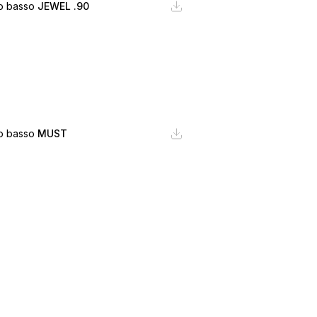
no basso
JEWEL .90
no basso
MUST