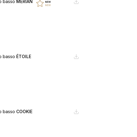
no basso
MERIAN
no basso
ÉTOILE
no basso
COOKIE