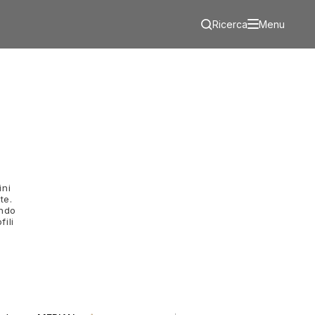
Ricerca
Menu
ini
te.
ando
fili