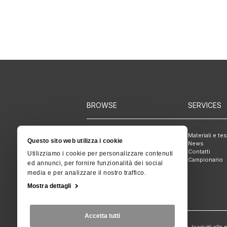
BROWSE
SERVICES
Prodotti
Materiali e te
Questo sito web utilizza i cookie
Ambienti
News
Contatti
Utilizziamo i cookie per personalizzare contenuti
Campionario
ed annunci, per fornire funzionalità dei social
media e per analizzare il nostro traffico.
Mostra dettagli
NEWSLETTER
Accetta tutti