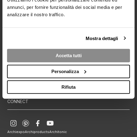
annunci, per fornire funzionalità dei social media e per
BROWSE
SERVICES
analizzare il nostro traffico.
Prodotti
Materiali e tessuti
Ambienti
News
Contatti
Mostra dettagli
Campionario
Accetta tutti
DOWNLOAD
ABOUT
Personalizza
Catalogo
Azienda
Area riservata
Designer
Atelier
Rifiuta
CONNECT
Archiexpo
Archiproducts
Architonic