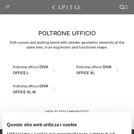
IT
POLTRONE UFFICIO
Soft curves and quilting blend with slender geometric elements at the
same time, in an ergonomic and functional shape.
DIVA
DIVA
Poltrona ufficio
Poltrona ufficio
OFFICE L
OFFICE XL
DIVA
Poltrona ufficio
OFFICE XL.W
VEDI TUTTI I PRODOTTI
Questo sito web utilizza i cookie
Utilizziamo i cookie per personalizzare contenuti ed