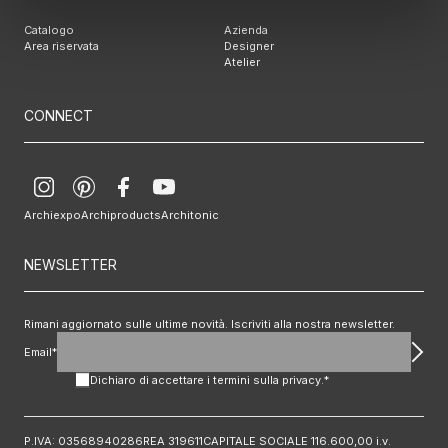
Catalogo
Azienda
Area riservata
Designer
Atelier
CONNECT
Archiexpo
Archiproducts
Architonic
NEWSLETTER
Rimani aggiornato sulle ultime novità. Iscriviti alla nostra newsletter.
Email*
Dichiaro di accettare i termini sulla
privacy
.*
P.IVA: 03568940286
REA 319611
CAPITALE SOCIALE 116.600,00 i.v.