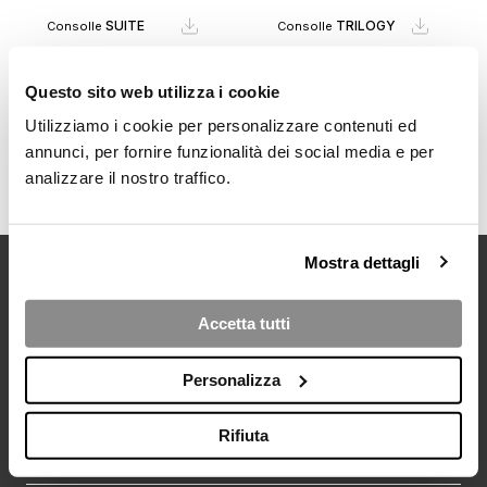
SUITE
TRILOGY
Consolle
Consolle
Questo sito web utilizza i cookie
KARAMEL
KANDY
Consolle
Consolle
Utilizziamo i cookie per personalizzare contenuti ed
annunci, per fornire funzionalità dei social media e per
VEDI TUTTI I PRODOTTI
analizzare il nostro traffico.
Mostra dettagli
BROWSE
SERVICES
Accetta tutti
Prodotti
Materiali e tessuti
Ambienti
News
Personalizza
Contatti
Campionario
Rifiuta
DOWNLOAD
ABOUT